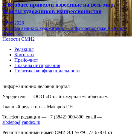
В Кузбасс привезли известные на весь мир
работы художников-импрессионистов
23.06.2026
Полотна великих художников — в фоторепортаже Дмитрия
Верфеля.
Новости СМИ2
Редакция
Контакты
Прайс-лист
Правила цитирования
Политика конфиденциальности
информационно-деловой портал
Учредитель — ООО «Онлайн-журнал «Сибдепо»».
Главный редактор — Макаров Г.Н.
Телефон редакции — +7 (3842) 900-800, email —
sibdepo@yandex.ru
Регистрационный номер СМИ ЭЛ № ФС 77-67871 от