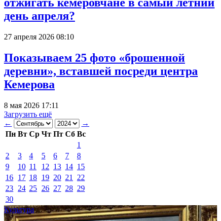
отжигать кемеровчане в самый летний
день апреля?
27 апреля 2026 08:10
Показываем 25 фото «брошенной
деревни», вставшей посреди центра
Кемерова
8 мая 2026 17:11
Загрузить ещё
←
→
Пн
Вт
Ср
Чт
Пт
Сб
Вс
1
2
3
4
5
6
7
8
9
10
11
12
13
14
15
16
17
18
19
20
21
22
23
24
25
26
27
28
29
30
Культура