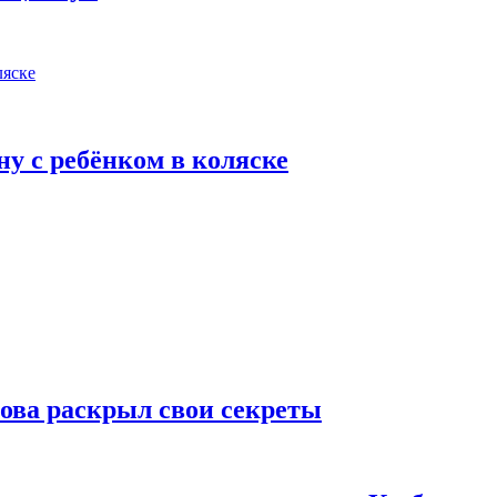
у с ребёнком в коляске
рова раскрыл свои секреты