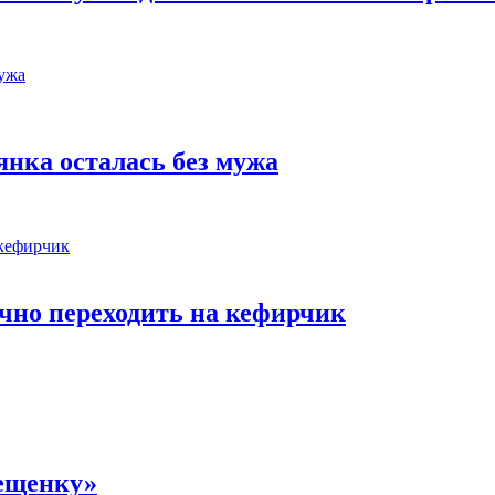
янка осталась без мужа
очно переходить на кефирчик
рещенку»