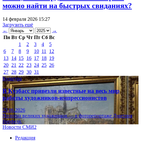
можно найти на быстрых свиданиях?
14 февраля 2026 15:27
Загрузить ещё
←
→
Пн
Вт
Ср
Чт
Пт
Сб
Вс
1
2
3
4
5
6
7
8
9
10
11
12
13
14
15
16
17
18
19
20
21
22
23
24
25
26
27
28
29
30
31
Культура
В Кузбасс привезли известные на весь мир
работы художников-импрессионистов
23.06.2026
Полотна великих художников — в фоторепортаже Дмитрия
Верфеля.
Новости СМИ2
Редакция