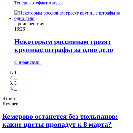
Теперь артефакт в музее.
Происшествия
16:26
Некоторым россиянам грозят
крупные штрафы за одно дело
С нюансами.
1
2
3
»
Чтиво
Лучшее
Кемерово останется без тюльпанов:
какие цветы пропадут к 8 марта?