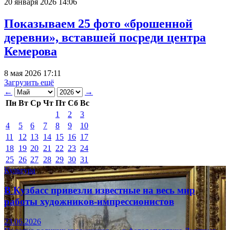
20 января 2026 14:06
Показываем 25 фото «брошенной
деревни», вставшей посреди центра
Кемерова
8 мая 2026 17:11
Загрузить ещё
←
→
Пн
Вт
Ср
Чт
Пт
Сб
Вс
1
2
3
4
5
6
7
8
9
10
11
12
13
14
15
16
17
18
19
20
21
22
23
24
25
26
27
28
29
30
31
Культура
В Кузбасс привезли известные на весь мир
работы художников-импрессионистов
23.06.2026