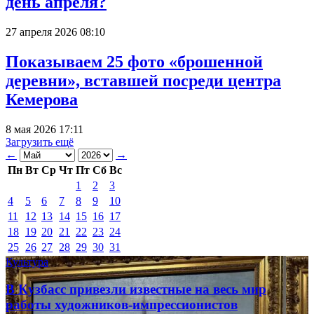
день апреля?
27 апреля 2026 08:10
Показываем 25 фото «брошенной
деревни», вставшей посреди центра
Кемерова
8 мая 2026 17:11
Загрузить ещё
←
→
Пн
Вт
Ср
Чт
Пт
Сб
Вс
1
2
3
4
5
6
7
8
9
10
11
12
13
14
15
16
17
18
19
20
21
22
23
24
25
26
27
28
29
30
31
Культура
В Кузбасс привезли известные на весь мир
работы художников-импрессионистов