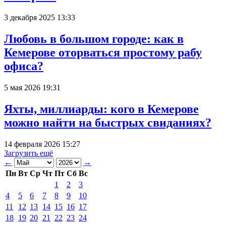
3 декабря 2025 13:33
Любовь в большом городе: как в
Кемерове оторваться простому рабу
офиса?
5 мая 2026 19:31
Яхты, миллиарды: кого в Кемерове
можно найти на быстрых свиданиях?
14 февраля 2026 15:27
Загрузить ещё
←
→
Пн
Вт
Ср
Чт
Пт
Сб
Вс
1
2
3
4
5
6
7
8
9
10
11
12
13
14
15
16
17
18
19
20
21
22
23
24