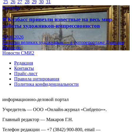
25
26
27
28
29
30
31
Культура
В Кузбасс привезли известные на весь мир
работы художников-импрессионистов
23.06.2026
Полотна великих художников — в фоторепортаже Дмитрия
Верфеля.
Новости СМИ2
Редакция
Контакты
Прайс-лист
Правила цитирования
Политика конфиденциальности
информационно-деловой портал
Учредитель — ООО «Онлайн-журнал «Сибдепо»».
Главный редактор — Макаров Г.Н.
Телефон редакции — +7 (3842) 900-800, email —