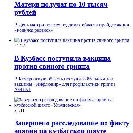
Матери получат по 10 тысяч
рублей
В День матери во всех роддомах области пройдет акция
«Родился ребенок»
21:52
В Кузбасс поступила вакцина
против свиного гриппа
В Кемеровскую область поступило 86 тысяч доз
вакцины «Инфлювир» для профилактики гриппа
A/H1N1
21:11
Завершено расследование по факту
аварии на кузбасской шахте