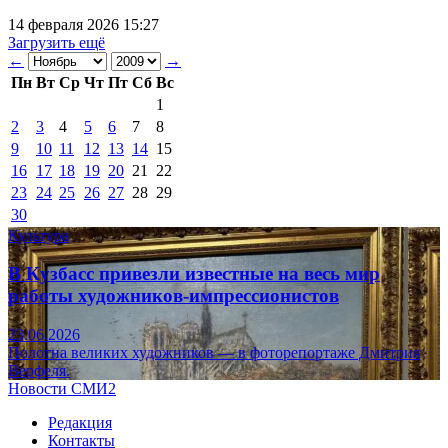
14 февраля 2026 15:27
Загрузить ещё
←
→
Пн
Вт
Ср
Чт
Пт
Сб
Вс
1
2
3
4
5
6
7
8
9
10
11
12
13
14
15
16
17
18
19
20
21
22
23
24
25
26
27
28
29
30
Культура
В Кузбасс привезли известные на весь мир
работы художников-импрессионистов
23.06.2026
Полотна великих художников — в фоторепортаже Дмитрия
Верфеля.
Новости СМИ2
Редакция
Контакты