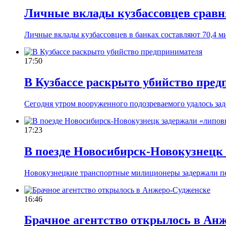
Личные вклады кузбассовцев сравня
Личные вклады кузбассовцев в банках составляют 70,4 м
17:50
В Кузбассе раскрыто убийство пре
Сегодня утром вооруженного подозреваемого удалось за
17:23
В поезде Новосибирск-Новокузнецк
Новокузнецкие транспортные милиционеры задержали пе
16:46
Брачное агентство открылось в Ан