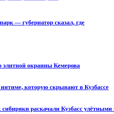
парк — губернатор сказал, где
то элитной окраины Кемерова
 интиме, которую скрывают в Кузбассе
к сибиряки раскачали Кузбасс улётными