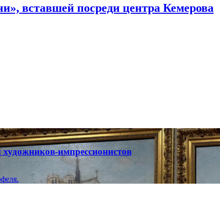
и», вставшей посреди центра Кемерова
ты художников-импрессионистов
феля.