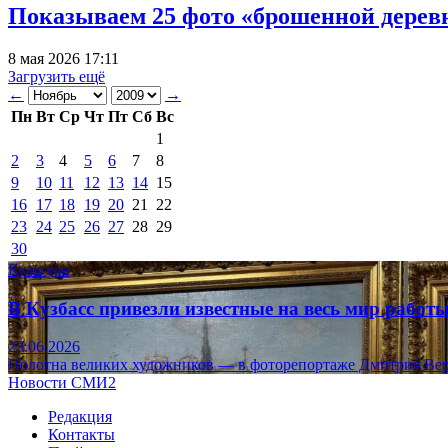
Показываем 25 фото «брошенной деревн
8 мая 2026 17:11
Загрузить ещё
←
→
Пн
Вт
Ср
Чт
Пт
Сб
Вс
1
2
3
4
5
6
7
8
9
10
11
12
13
14
15
16
17
18
19
20
21
22
23
24
25
26
27
28
29
30
Культура
В Кузбасс привезли известные на весь мир рабо
23.06.2026
Полотна великих художников — в фоторепортаже Дмитрия Вер
Новости СМИ2
Редакция
Контакты