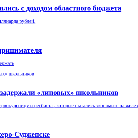
лись с доходом областного бюджета
иллиарда рублей.
дпринимателя
держать
 задержали «липовых» школьников
рвокурсницу и регбиста , которые пытались экономить на желе
жеро-Судженске