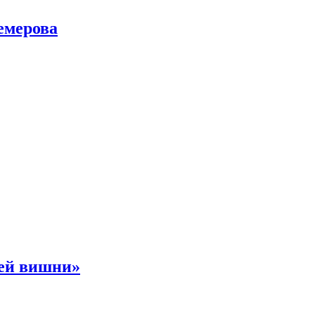
емерова
ней вишни»