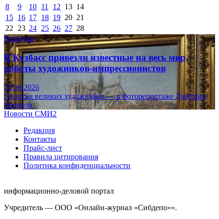
8
9
10
11
12
13
14
15
16
17
18
19
20
21
22
23
24
25
26
27
28
Культура
В Кузбасс привезли известные на весь мир
работы художников-импрессионистов
23.06.2026
Полотна великих художников — в фоторепортаже Дмитрия
Верфеля.
Новости СМИ2
Редакция
Контакты
Прайс-лист
Правила цитирования
Политика конфиденциальности
информационно-деловой портал
Учредитель — ООО «Онлайн-журнал «Сибдепо»».