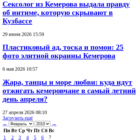
Сексолог из Кемерова выдала правду
об интиме, которую скрывают в
Кузбассе
29 июня 2026 15:59
Пластиковый ад, тоска и помои: 25
фото элитной окраины Кемерова
6 мая 2026 10:57
Жара, танцы и море любви: куда идут
отжигать кемеровчане в самый летний
день апреля?
27 апреля 2026 08:10
Загрузить ещё
←
→
Пн
Вт
Ср
Чт
Пт
Сб
Вс
1
2
3
4
5
6
7