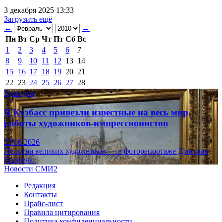
3 декабря 2025 13:33
Загрузить ещё
←
→
Пн
Вт
Ср
Чт
Пт
Сб
Вс
1
2
3
4
5
6
7
8
9
10
11
12
13
14
15
16
17
18
19
20
21
22
23
24
25
26
27
28
Культура
В Кузбасс привезли известные на весь мир
работы художников-импрессионистов
23.06.2026
Полотна великих художников — в фоторепортаже Дмитрия
Верфеля.
Новости СМИ2
Редакция
Контакты
Прайс-лист
Правила цитирования
Политика конфиденциальности