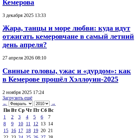
Кемерова
3 декабря 2025 13:33
Жара, танцы и море любви: куда идут
отжигать кемеровчане в самый летний
день апреля?
27 апреля 2026 08:10
Свиные головы, ужас и «дурдом»: как
в Кемерове прошёл Хэллоуин-2025
2 ноября 2025 17:24
Загрузить ещё
←
→
Пн
Вт
Ср
Чт
Пт
Сб
Вс
1
2
3
4
5
6
7
8
9
10
11
12
13
14
15
16
17
18
19
20
21
22
23
24
25
26
27
28