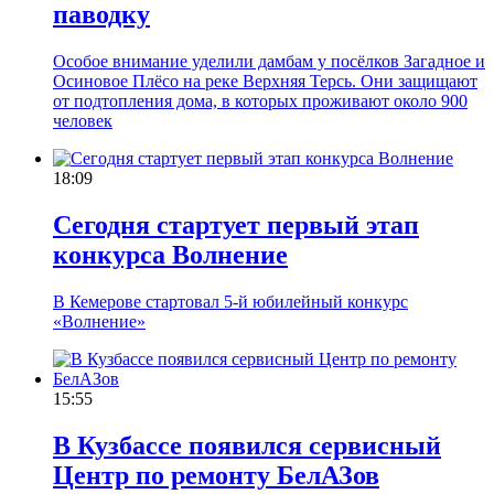
паводку
Особое внимание уделили дамбам у посёлков Загадное и
Осиновое Плёсо на реке Верхняя Терсь. Они защищают
от подтопления дома, в которых проживают около 900
человек
18:09
Сегодня стартует первый этап
конкурса Волнение
В Кемерове стартовал 5-й юбилейный конкурс
«Волнение»
15:55
В Кузбассе появился сервисный
Центр по ремонту БелАЗов