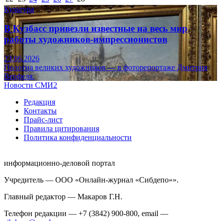
Культура
В Кузбасс привезли известные на весь мир
работы художников-импрессионистов
23.06.2026
Полотна великих художников — в фоторепортаже Дмитрия
Верфеля.
Новости СМИ2
Редакция
Контакты
Прайс-лист
Правила цитирования
Политика конфиденциальности
информационно-деловой портал
Учредитель — ООО «Онлайн-журнал «Сибдепо»».
Главный редактор — Макаров Г.Н.
Телефон редакции — +7 (3842) 900-800, email —