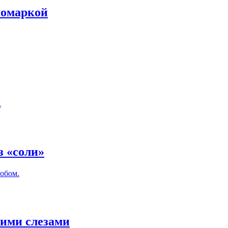
номаркой
.
з «соли»
обом.
ими слезами