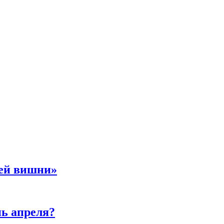
ней вишни»
нь апреля?