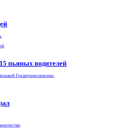
щей
.
15 пьяных водителей
кипажей Госавтоинспекции.
рал