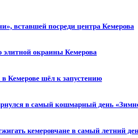
и», вставшей посреди центра Кемерова
то элитной окраины Кемерова
 в Кемерове шёл к запустению
вернулся в самый кошмарный день «Зим
тжигать кемеровчане в самый летний де