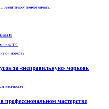
ц реалити-шоу понервничать.
тажки
ом на ФПК.
русок за «неправильную» морковь
 в профессиональном мастерстве