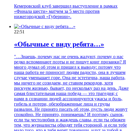
Кемеровский клуб завершил выступление в рамках
«Финала шести» матчем за 5 место против
нижегородской «Губернии».
22:51
«Обычные с виду ребята…»
"…Знаешь, почему нас не очень жалуют, почему о нас
редко вспоминают поэты и не пишут книг прозаики? Я
много думал об этом и пришел к выводу: потому что
наша работа не приносит людям радости, она в лучшем
случае уменьшает горе. Она не эстетична, наша работа,
мы ничего не созидаем, не ставим рекордов, хотя
рискуем жизнью, бывает, по нескольку раз на день. Даже
самая блистательная наша победа — это трагедия; с
нами в сознании людей ассоциируются ужасы и боль,
гибель и потери, обезображенные лица и груды
развалин. Не принято писать об этом, пусть люди живут
спокойно. Не принято, понимаешь? И поэтому, сынок,
если ты честолюбив и жаждешь славы, если ты обижен
тем, что журналисты обходят тебя стороной, и если тебе
мало того, что в тебя верят товарищи, идут за тобой в