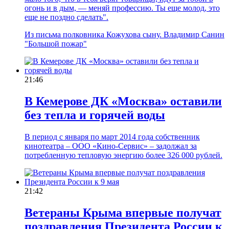
огонь и в дым, — меняй профессию. Ты еще молод, это
еще не поздно сделать".
Из письма полковника Кожухова сыну. Владимир Санин
"Большой пожар"
21:46
В Кемерове ДК «Москва» оставили
без тепла и горячей воды
В период с января по март 2014 года собственник
кинотеатра – ООО «Кино-Сервис» – задолжал за
потребленную тепловую энергию более 326 000 рублей.
21:42
Ветераны Крыма впервые получат
поздравления Президента России к