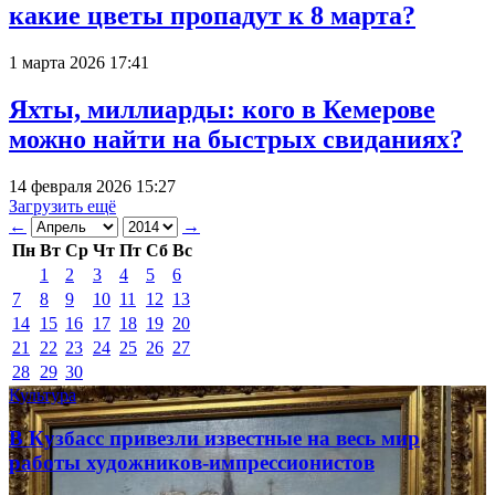
какие цветы пропадут к 8 марта?
1 марта 2026 17:41
Яхты, миллиарды: кого в Кемерове
можно найти на быстрых свиданиях?
14 февраля 2026 15:27
Загрузить ещё
←
→
Пн
Вт
Ср
Чт
Пт
Сб
Вс
1
2
3
4
5
6
7
8
9
10
11
12
13
14
15
16
17
18
19
20
21
22
23
24
25
26
27
28
29
30
Культура
В Кузбасс привезли известные на весь мир
работы художников-импрессионистов