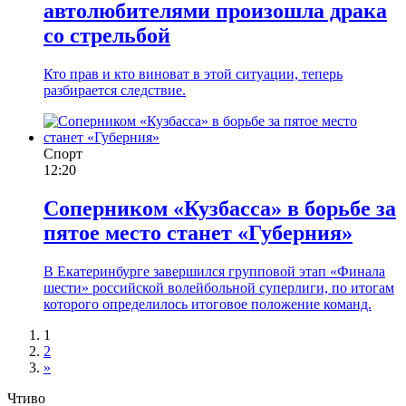
автолюбителями произошла драка
со стрельбой
Кто прав и кто виноват в этой ситуации, теперь
разбирается следствие.
Спорт
12:20
Соперником «Кузбасса» в борьбе за
пятое место станет «Губерния»
В Екатеринбурге завершился групповой этап «Финала
шести» российской волейбольной суперлиги, по итогам
которого определилось итоговое положение команд.
1
2
»
Чтиво