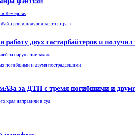
анра фэнтези
 в Кемерове.
 работу двух гастарбайтеров и получил 
блей за нарушение закона.
КамАЗа за ДТП с тремя погибшими и дву
го края направили в суд.