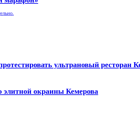
ый марафон»
ельно.
 протестировать ультрановый ресторан К
то элитной окраины Кемерова