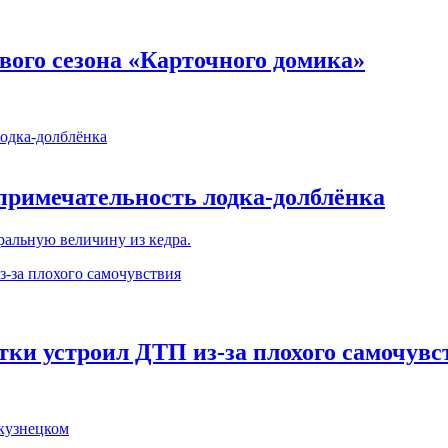
вого сезона «Карточного домика»
примечательность лодка-долблёнка
альную величину из кедра.
тки устроил ДТП из-за плохого самочувс