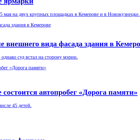
е ярмарки
5 мая на двух крупных площадках в Кемерове и в Новокузнецке.
 внешнего вида фасада здания в Кемеро
однако суд встал на сторону мэрии.
е состоится автопробег «Дорога памяти»
исле 45 детей.