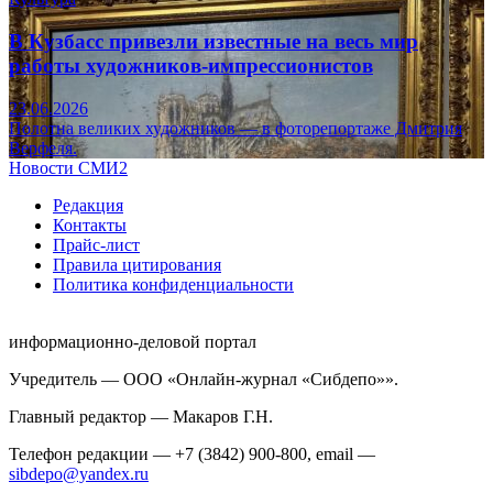
В Кузбасс привезли известные на весь мир
работы художников-импрессионистов
23.06.2026
Полотна великих художников — в фоторепортаже Дмитрия
Верфеля.
Новости СМИ2
Редакция
Контакты
Прайс-лист
Правила цитирования
Политика конфиденциальности
информационно-деловой портал
Учредитель — ООО «Онлайн-журнал «Сибдепо»».
Главный редактор — Макаров Г.Н.
Телефон редакции — +7 (3842) 900-800, email —
sibdepo@yandex.ru