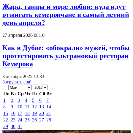
Жара, танцы и море любви: куда идут
отжигать кемеровчане в самый летний
день апреля?
27 апреля 2026 08:10
Как в Дубае: «обокрали» мужей, чтобы
протестировать ультрановый ресторан
Кемерова
3 декабря 2025 13:33
Загрузить ещё
←
→
Пн
Вт
Ср
Чт
Пт
Сб
Вс
1
2
3
4
5
6
7
8
9
10
11
12
13
14
15
16
17
18
19
20
21
22
23
24
25
26
27
28
29
30
31
Культура