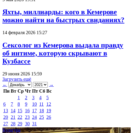
Яхты, миллиарды: кого в Кемерове
можно найти на быстрых свиданиях?
14 февраля 2026 15:27
Сексолог из Кемерова выдала правду
об интиме, которую скрывают в
Кузбассе
29 июня 2026 15:59
Загрузить ещё
←
→
Пн
Вт
Ср
Чт
Пт
Сб
Вс
1
2
3
4
5
6
7
8
9
10
11
12
13
14
15
16
17
18
19
20
21
22
23
24
25
26
27
28
29
30
31
Культура