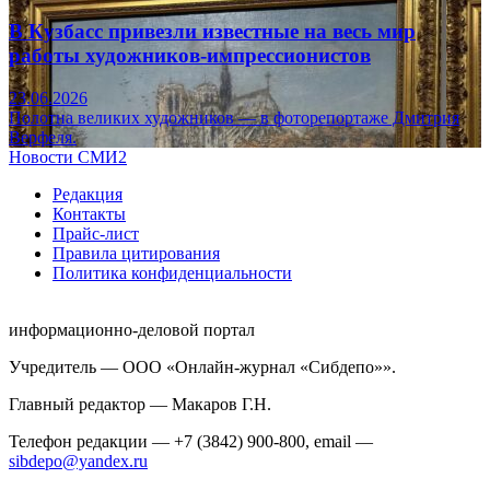
В Кузбасс привезли известные на весь мир
работы художников-импрессионистов
23.06.2026
Полотна великих художников — в фоторепортаже Дмитрия
Верфеля.
Новости СМИ2
Редакция
Контакты
Прайс-лист
Правила цитирования
Политика конфиденциальности
информационно-деловой портал
Учредитель — ООО «Онлайн-журнал «Сибдепо»».
Главный редактор — Макаров Г.Н.
Телефон редакции — +7 (3842) 900-800, email —
sibdepo@yandex.ru