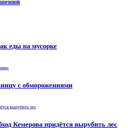
ашений
ак еды на мусорке
ьницу с обморожениями
бход Кемерова придётся вырубить лес