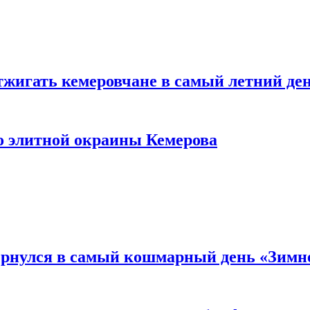
тжигать кемеровчане в самый летний де
то элитной окраины Кемерова
вернулся в самый кошмарный день «Зим