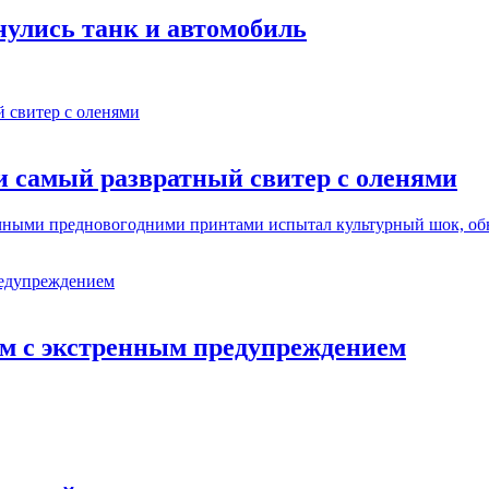
нулись танк и автомобиль
и самый развратный свитер с оленями
чными предновогодними принтами испытал культурный шок, обна
ам с экстренным предупреждением