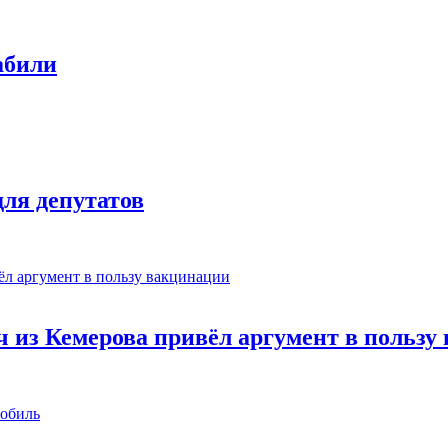
абили
ля депутатов
 из Кемерова привёл аргумент в пользу