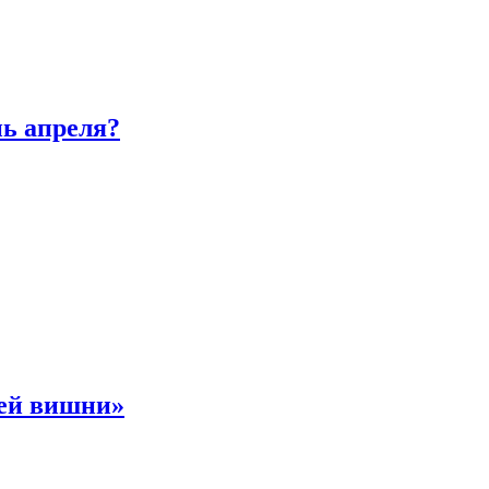
нь апреля?
ней вишни»