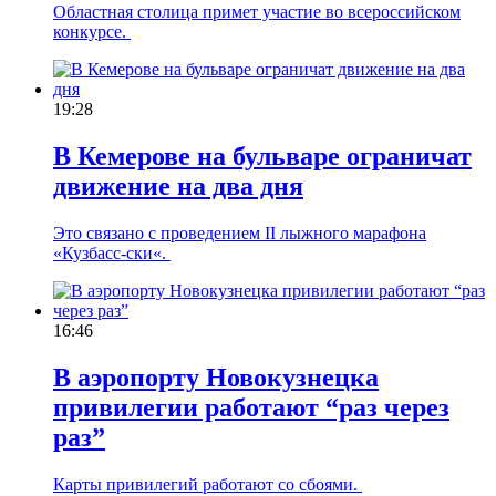
Областная столица примет участие во всероссийском
конкурсе.
19:28
В Кемерове на бульваре ограничат
движение на два дня
Это связано с проведением II лыжного марафона
«Кузбасс-ски«.
16:46
В аэропорту Новокузнецка
привилегии работают “раз через
раз”
Карты привилегий работают со сбоями.