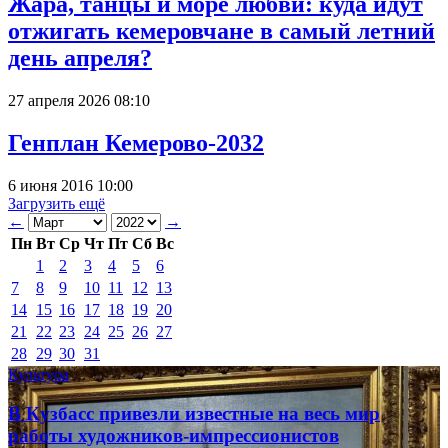
Жара, танцы и море любви: куда идут
отжигать кемеровчане в самый летний
день апреля?
27 апреля 2026 08:10
Генплан Кемерово-2032
6 июня 2016 10:00
Загрузить ещё
←
→
Пн
Вт
Ср
Чт
Пт
Сб
Вс
1
2
3
4
5
6
7
8
9
10
11
12
13
14
15
16
17
18
19
20
21
22
23
24
25
26
27
28
29
30
31
Культура
В Кузбасс привезли известные на весь мир
работы художников-импрессионистов