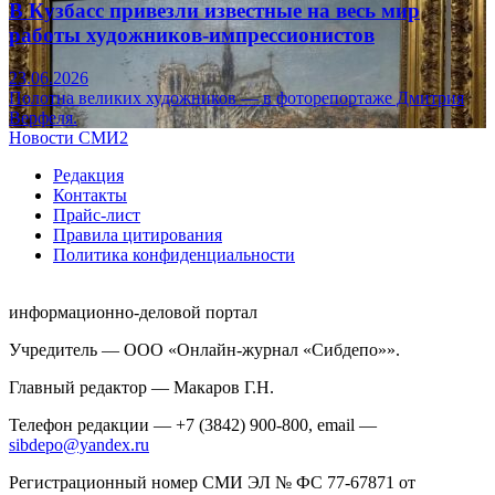
В Кузбасс привезли известные на весь мир
работы художников-импрессионистов
23.06.2026
Полотна великих художников — в фоторепортаже Дмитрия
Верфеля.
Новости СМИ2
Редакция
Контакты
Прайс-лист
Правила цитирования
Политика конфиденциальности
информационно-деловой портал
Учредитель — ООО «Онлайн-журнал «Сибдепо»».
Главный редактор — Макаров Г.Н.
Телефон редакции — +7 (3842) 900-800, email —
sibdepo@yandex.ru
Регистрационный номер СМИ ЭЛ № ФС 77-67871 от