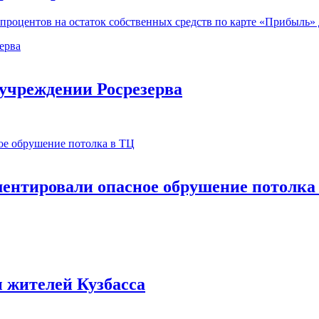
процентов на остаток собственных средств по карте «Прибыль»
 учреждении Росрезерва
ментировали опасное обрушение потолка
 жителей Кузбасса