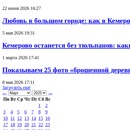
22 июня 2026 16:27
Любовь в большом городе: как в Кемеро
5 мая 2026 19:31
Кемерово останется без тюльпанов: как
1 марта 2026 17:41
Показываем 25 фото «брошенной деревн
8 мая 2026 17:11
Загрузить ещё
←
→
Пн
Вт
Ср
Чт
Пт
Сб
Вс
1
2
3
4
5
6
7
8
9
10
11
12
13
14
15
16
17
18
19
20
21
22
23