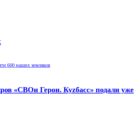
х
ров «СВОи Герои. Куzбасс» подали уже