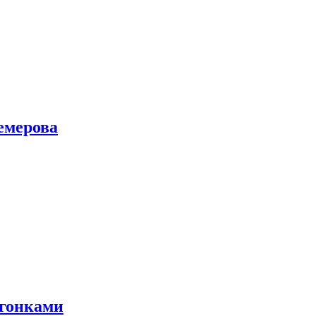
емерова
 гонками