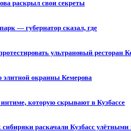
рова раскрыл свои секреты
парк — губернатор сказал, где
 протестировать ультрановый ресторан К
то элитной окраины Кемерова
 интиме, которую скрывают в Кузбассе
к сибиряки раскачали Кузбасс улётными