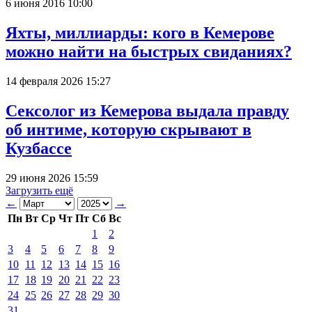
6 июня 2016 10:00
Яхты, миллиарды: кого в Кемерове
можно найти на быстрых свиданиях?
14 февраля 2026 15:27
Сексолог из Кемерова выдала правду
об интиме, которую скрывают в
Кузбассе
29 июня 2026 15:59
Загрузить ещё
←
→
Пн
Вт
Ср
Чт
Пт
Сб
Вс
1
2
3
4
5
6
7
8
9
10
11
12
13
14
15
16
17
18
19
20
21
22
23
24
25
26
27
28
29
30
31