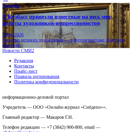
Культура
В Кузбасс привезли известные на весь мир
работы художников-импрессионистов
23.06.2026
Полотна великих художников — в фоторепортаже Дмитрия
Верфеля.
Новости СМИ2
Редакция
Контакты
Прайс-лист
Правила цитирования
Политика конфиденциальности
информационно-деловой портал
Учредитель — ООО «Онлайн-журнал «Сибдепо»».
Главный редактор — Макаров Г.Н.
Телефон редакции — +7 (3842) 900-800, email —