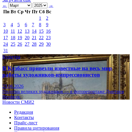
←
→
Пн
Вт
Ср
Чт
Пт
Сб
Вс
1
2
3
4
5
6
7
8
9
10
11
12
13
14
15
16
17
18
19
20
21
22
23
24
25
26
27
28
29
30
31
Культура
В Кузбасс привезли известные на весь мир
работы художников-импрессионистов
23.06.2026
Полотна великих художников — в фоторепортаже Дмитрия
Верфеля.
Новости СМИ2
Редакция
Контакты
Прайс-лист
Правила цитирования