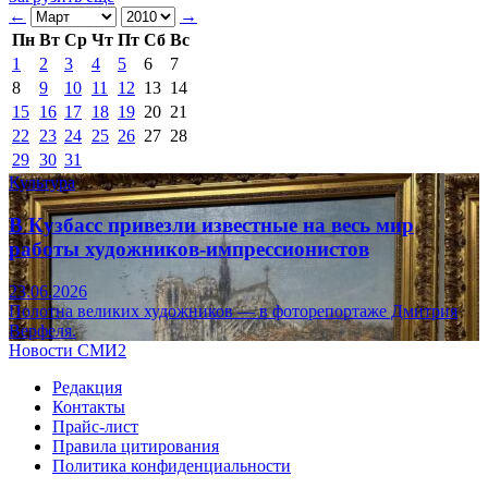
←
→
Пн
Вт
Ср
Чт
Пт
Сб
Вс
1
2
3
4
5
6
7
8
9
10
11
12
13
14
15
16
17
18
19
20
21
22
23
24
25
26
27
28
29
30
31
Культура
В Кузбасс привезли известные на весь мир
работы художников-импрессионистов
23.06.2026
Полотна великих художников — в фоторепортаже Дмитрия
Верфеля.
Новости СМИ2
Редакция
Контакты
Прайс-лист
Правила цитирования
Политика конфиденциальности