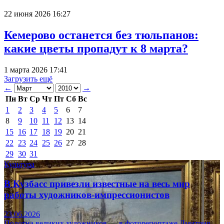
22 июня 2026 16:27
Кемерово останется без тюльпанов:
какие цветы пропадут к 8 марта?
1 марта 2026 17:41
Загрузить ещё
←
→
Пн
Вт
Ср
Чт
Пт
Сб
Вс
1
2
3
4
5
6
7
8
9
10
11
12
13
14
15
16
17
18
19
20
21
22
23
24
25
26
27
28
29
30
31
Культура
В Кузбасс привезли известные на весь мир
работы художников-импрессионистов
23.06.2026
Полотна великих художников — в фоторепортаже Дмитрия