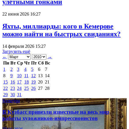
улётными гонками
22 июня 2026 16:27
Яхты, миллиарды: кого в Кемерове
можно найти на быстрых свиданиях?
14 февраля 2026 15:27
Загрузить ещё
←
→
Пн
Вт
Ср
Чт
Пт
Сб
Вс
1
2
3
4
5
6
7
8
9
10
11
12
13
14
15
16
17
18
19
20
21
22
23
24
25
26
27
28
29
30
31
Культура
В Кузбасс привезли известные на весь мир
работы художников-импрессионистов