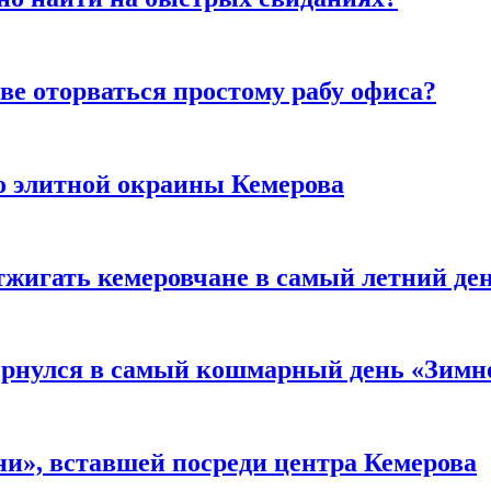
ве оторваться простому рабу офиса?
то элитной окраины Кемерова
тжигать кемеровчане в самый летний де
вернулся в самый кошмарный день «Зим
и», вставшей посреди центра Кемерова