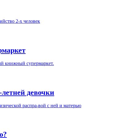
ийство 2-х человек
рмаркет
ий книжный супермаркет.
-летней девочки
изической распра-вой с ней и матерью
ю?