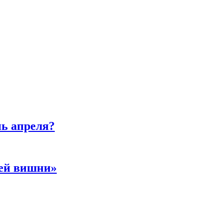
нь апреля?
ней вишни»