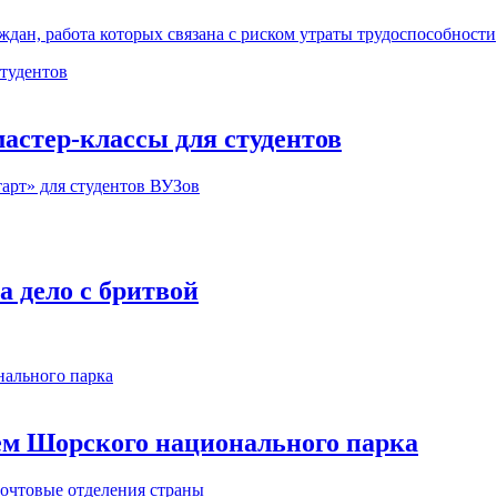
ждан, работа которых связана с риском утраты трудоспособности
астер-классы для студентов
арт» для студентов ВУЗов
 дело с бритвой
м Шорского национального парка
почтовые отделения страны