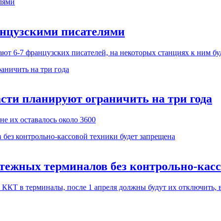
анцузскими писателями
ют 6-7 французских писателей, на некоторых станциях к ним б
асти планируют ограничить на три года
не их оставалось около 3600
атежных терминалов без контрольно-касс
ККТ в терминалы, после 1 апреля должны будут их отключить, в