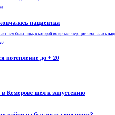
скончалась пациентка
лением больницы, в которой во время операции скончалась пац
ся потепление до + 20
 в Кемерове шёл к запустению
но найти на быстрых свиданиях?