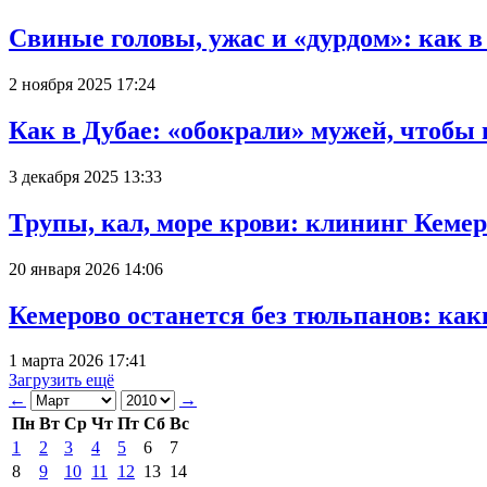
Свиные головы, ужас и «дурдом»: как 
2 ноября 2025 17:24
Как в Дубае: «обокрали» мужей, чтобы
3 декабря 2025 13:33
Трупы, кал, море крови: клининг Кеме
20 января 2026 14:06
Кемерово останется без тюльпанов: как
1 марта 2026 17:41
Загрузить ещё
←
→
Пн
Вт
Ср
Чт
Пт
Сб
Вс
1
2
3
4
5
6
7
8
9
10
11
12
13
14