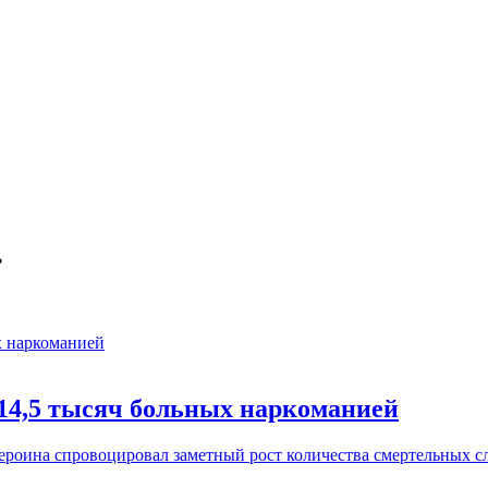
.
 14,5 тысяч больных наркоманией
роина спровоцировал заметный рост количества смертельных сл