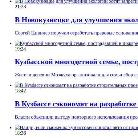
21:28
В Новокузнецке для улучшения экол
Сергей Цивилев поручил отработать правовые основания 
19:24
Кузбасской многодетной семье, пос
Жители деревни Мозжуха организовали для семьи сбор ср
18:42
В Кузбассе сэкономят на разработк
Власти объяснили выгоду повторного использования про
18:36