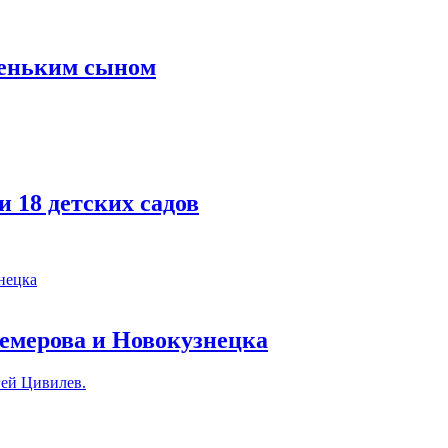
леньким сыном
 18 детских садов
Кемерова и Новокузнецка
гей Цивилев.