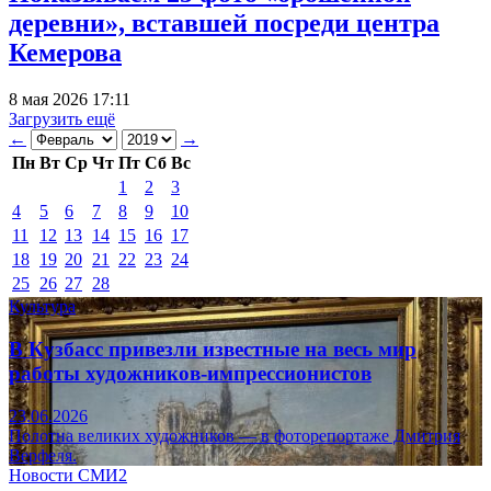
деревни», вставшей посреди центра
Кемерова
8 мая 2026 17:11
Загрузить ещё
←
→
Пн
Вт
Ср
Чт
Пт
Сб
Вс
1
2
3
4
5
6
7
8
9
10
11
12
13
14
15
16
17
18
19
20
21
22
23
24
25
26
27
28
Культура
В Кузбасс привезли известные на весь мир
работы художников-импрессионистов
23.06.2026
Полотна великих художников — в фоторепортаже Дмитрия
Верфеля.
Новости СМИ2