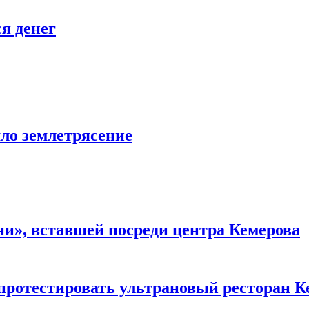
я денег
шло землетрясение
и», вставшей посреди центра Кемерова
 протестировать ультрановый ресторан К