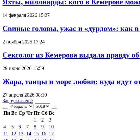
Яхты, миллиарды: кого в Кемерове мож
14 февраля 2026 15:27
Свиные головы, ужас и «дурдом»: как 
2 ноября 2025 17:24
Сексолог из Кемерова выдала правду об
29 июня 2026 15:59
Жара, танцы и море любви: куда идут о
27 апреля 2026 08:10
Загрузить ещё
←
→
Пн
Вт
Ср
Чт
Пт
Сб
Вс
1
2
3
4
5
6
7
8
9
10
11
12
13
14
15
16
17