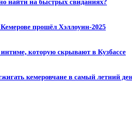
но найти на быстрых свиданиях?
в Кемерове прошёл Хэллоуин-2025
 интиме, которую скрывают в Кузбассе
тжигать кемеровчане в самый летний де