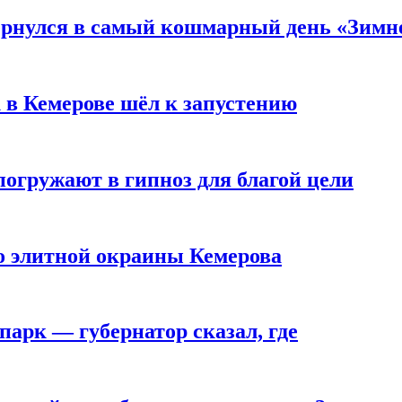
вернулся в самый кошмарный день «Зим
 в Кемерове шёл к запустению
погружают в гипноз для благой цели
то элитной окраины Кемерова
парк — губернатор сказал, где