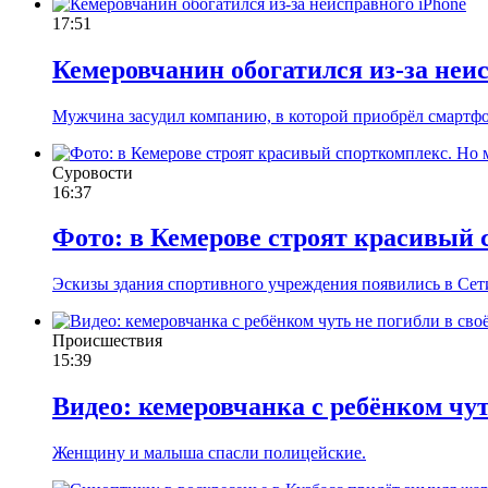
17:51
Кемеровчанин обогатился из-за неи
Мужчина засудил компанию, в которой приобрёл смартфо
Суровости
16:37
Фото: в Кемерове строят красивый 
Эскизы здания спортивного учреждения появились в Сет
Происшествия
15:39
Видео: кемеровчанка с ребёнком чут
Женщину и малыша спасли полицейские.