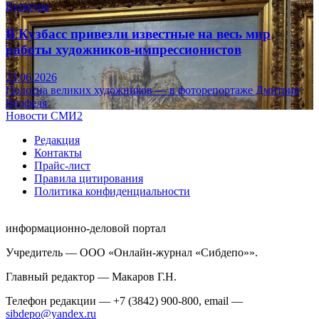
Культура
В Кузбасс привезли известные на весь мир
работы художников-импрессионистов
23.06.2026
Полотна великих художников — в фоторепортаже Дмитрия
Верфеля.
Новости СМИ2
Редакция
Контакты
Прайс-лист
Правила цитирования
Политика конфиденциальности
информационно-деловой портал
Учредитель — ООО «Онлайн-журнал «Сибдепо»».
Главный редактор — Макаров Г.Н.
Телефон редакции — +7 (3842) 900-800, email —
sibdepo@yandex.ru