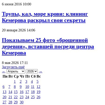
6 июня 2016 10:00
Трупы, кал, море крови: клининг
Кемерова раскрыл свои секреты
20 января 2026 14:06
Показываем 25 фото «брошенной
деревни», вставшей посреди центра
Кемерова
8 мая 2026 17:11
Загрузить ещё
←
→
Пн
Вт
Ср
Чт
Пт
Сб
Вс
1
2
3
4
5
6
7
8
9
10
11
12
13
14
15
16
17
18
19
20
21
22
23
24
25
26
27
28
29
30