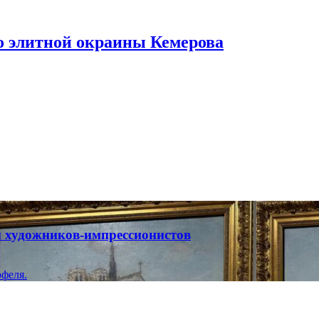
то элитной окраины Кемерова
ты художников-импрессионистов
феля.