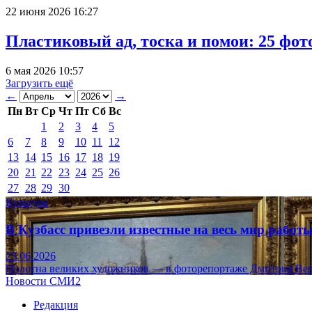
22 июня 2026 16:27
Пластиковый ад, тоска и помои: 25 фо
6 мая 2026 10:57
Загрузить ещё
←
→
Пн
Вт
Ср
Чт
Пт
Сб
Вс
1
2
3
4
5
6
7
8
9
10
11
12
13
14
15
16
17
18
19
20
21
22
23
24
25
26
27
28
29
30
Культура
В Кузбасс привезли известные на весь мир рабо
23.06.2026
Полотна великих художников — в фоторепортаже Дмитрия Вер
Новости СМИ2
Редакция