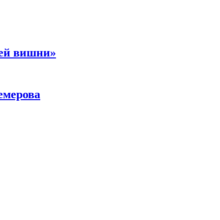
ней вишни»
емерова