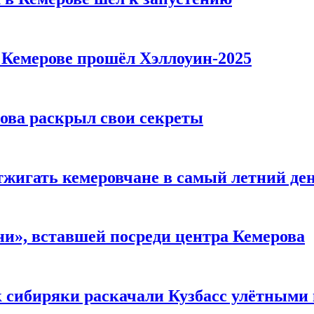
в Кемерове прошёл Хэллоуин-2025
рова раскрыл свои секреты
тжигать кемеровчане в самый летний де
и», вставшей посреди центра Кемерова
к сибиряки раскачали Кузбасс улётными