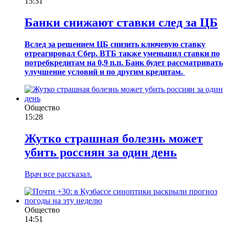
15:31
Банки снижают ставки след за ЦБ
Вслед за решением ЦБ снизить ключевую ставку
отреагировал Сбер. ВТБ также уменьшил ставки по
потребкредитам на 0,9 п.п. Банк будет рассматривать
улучшение условий и по другим кредитам.
Общество
15:28
Жутко страшная болезнь может
убить россиян за один день
Врач все рассказал.
Общество
14:51