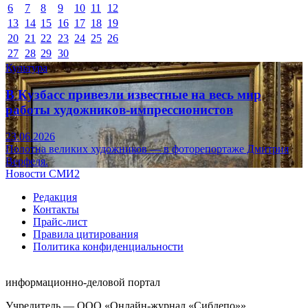
6
7
8
9
10
11
12
13
14
15
16
17
18
19
20
21
22
23
24
25
26
27
28
29
30
Культура
В Кузбасс привезли известные на весь мир
работы художников-импрессионистов
23.06.2026
Полотна великих художников — в фоторепортаже Дмитрия
Верфеля.
Новости СМИ2
Редакция
Контакты
Прайс-лист
Правила цитирования
Политика конфиденциальности
информационно-деловой портал
Учредитель — ООО «Онлайн-журнал «Сибдепо»».