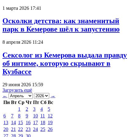
1 марта 2026 17:41
Осколки детства: как знаменитый
парк в Кемерове шёл к запустению
8 апреля 2026 11:24
Сексолог из Кемерова выдала правду
об интиме, которую скрывают в
Кузбассе
29 июня 2026 15:59
Загрузить ещё
←
→
Пн
Вт
Ср
Чт
Пт
Сб
Вс
1
2
3
4
5
6
7
8
9
10
11
12
13
14
15
16
17
18
19
20
21
22
23
24
25
26
27
28
29
30