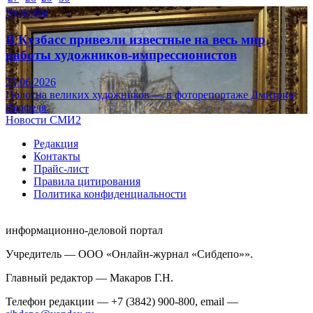
Культура
В Кузбасс привезли известные на весь мир
работы художников-импрессионистов
23.06.2026
Полотна великих художников — в фоторепортаже Дмитрия
Верфеля.
Новости СМИ2
Редакция
Контакты
Прайс-лист
Правила цитирования
Политика конфиденциальности
информационно-деловой портал
Учредитель — ООО «Онлайн-журнал «Сибдепо»».
Главный редактор — Макаров Г.Н.
Телефон редакции — +7 (3842) 900-800, email —