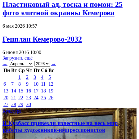
Пластиковый ад, тоска и помои: 25
фото элитной окраины Кемерова
6 мая 2026 10:57
Генплан Кемерово-2032
6 июня 2016 10:00
Загрузить ещё
←
→
Пн
Вт
Ср
Чт
Пт
Сб
Вс
1
2
3
4
5
6
7
8
9
10
11
12
13
14
15
16
17
18
19
20
21
22
23
24
25
26
27
28
29
30
Культура
В Кузбасс привезли известные на весь мир
работы художников-импрессионистов