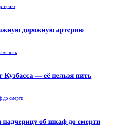
важную дорожную артерию
г Кузбасса — её нельзя пить
 падчерицу об шкаф до смерти