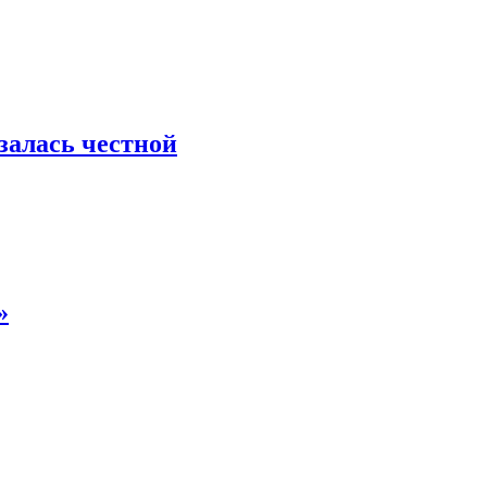
азалась честной
»