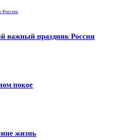
ый важный праздник России
ном покое
чине жизнь