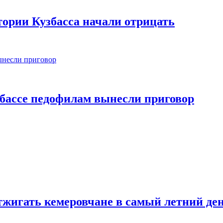
ории Кузбасса начали отрицать
збассе педофилам вынесли приговор
тжигать кемеровчане в самый летний де