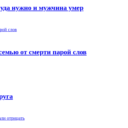
куда нужно и мужчина умер
семью от смерти парой слов
руга