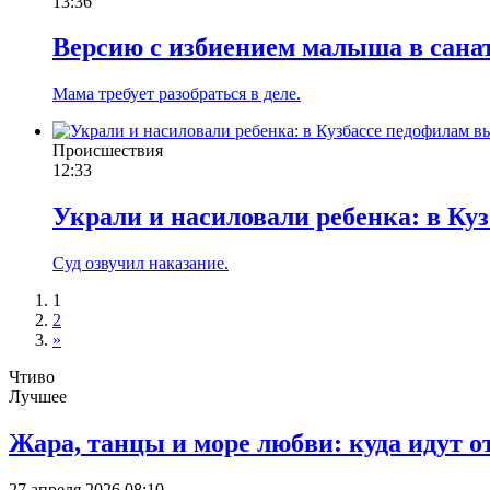
13:36
Версию с избиением малыша в санат
Мама требует разобраться в деле.
Происшествия
12:33
Украли и насиловали ребенка: в Ку
Суд озвучил наказание.
1
2
»
Чтиво
Лучшее
Жара, танцы и море любви: куда идут о
27 апреля 2026 08:10